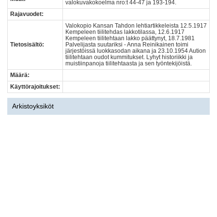
valokuvakokoelma nro:t 44-47 ja 193-194.
Rajavuodet:
Valokopio Kansan Tahdon lehtiartikkeleista 12.5.1917
Kempeleen tiilitehdas lakkotilassa, 12.6.1917
Kempeleen tiilitehtaan lakko päättynyt, 18.7.1981
Tietosisältö:
Palvelijasta suutariksi - Anna Reinikainen toimi
järjestöissä luokkasodan aikana ja 23.10.1954 Aution
tiilitehtaan oudot kummitukset. Lyhyt historiikki ja
muistiinpanoja tiilitehtaasta ja sen työntekijöistä.
Määrä:
Käyttörajoitukset:
Arkistoyksiköt