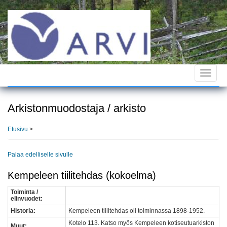
Hyppää
pääsisältöön
Toggle
navigat
Arkistonmuodostaja / arkisto
Etusivu
>
Palaa edelliselle sivulle
Kempeleen tiilitehdas (kokoelma)
Toiminta /
elinvuodet:
Historia:
Kempeleen tiilitehdas oli toiminnassa 1898-1952.
Kotelo 113. Katso myös Kempeleen kotiseutuarkiston
Muut: