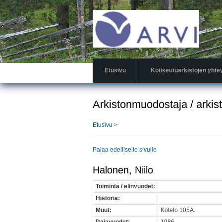
Hyppää
pääsisältöön
Etusivu
Kotiseutuarkistojen yhte
Arkistonmuodostaja / arkis
Etusivu
>
Palaa edelliselle sivulle
Halonen, Niilo
Toiminta / elinvuodet:
Historia:
Muut:
Kotelo 105A.