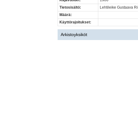
Rajavuodet:
1986
Tietosisältö:
Lehtileike Gustaava Ri
Määrä:
Käyttörajoitukset:
Arkistoyksiköt