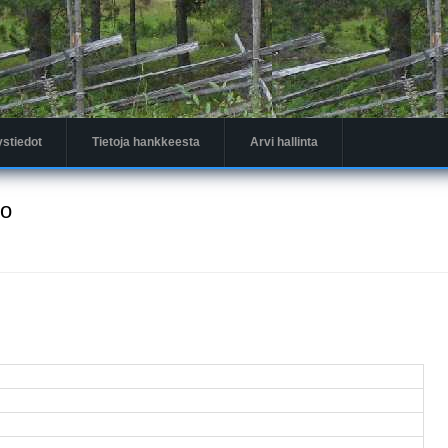
ystiedot
Tietoja hankkeesta
Arvi hallinta
to