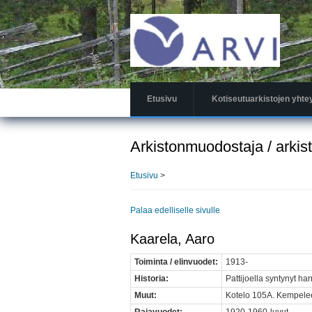
Hyppää
pääsisältöön
Etusivu
Kotiseutuarkistojen yhte
Arkistonmuodostaja / arkis
Etusivu
>
Palaa edelliselle sivulle
Kaarela, Aaro
Toiminta / elinvuodet:
1913-
Historia:
Pattijoella syntynyt har
Muut:
Kotelo 105A. Kempeleen