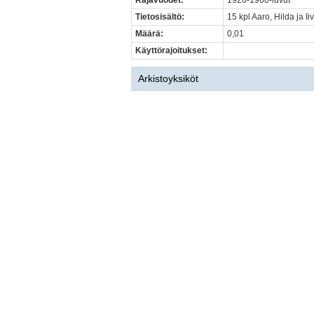
Rajavuodet:
1920-1960-luvut
Tietosisältö:
15 kpl Aaro, Hilda ja Ii
Määrä:
0,01
Käyttörajoitukset:
Arkistoyksiköt