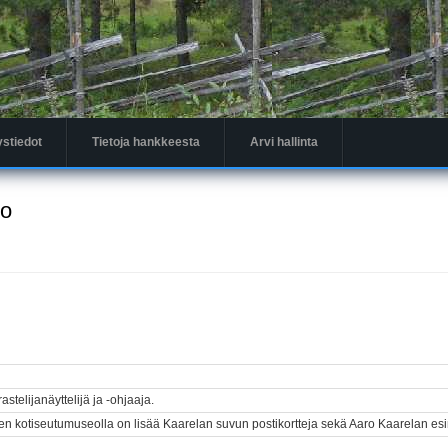
ystiedot
Tietoja hankkeesta
Arvi hallinta
to
rastelijanäyttelijä ja -ohjaaja.
 kotiseutumuseolla on lisää Kaarelan suvun postikortteja sekä Aaro Kaarelan esi