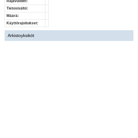
Rajavuodet:
Tietosisältö:
Määrä:
Käyttörajoitukset:
Arkistoyksiköt