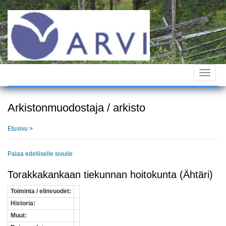
Hyppää
pääsisältöön
Toggle
navigat
Arkistonmuodostaja / arkisto
Etusivu
>
Palaa edelliselle sivulle
Torakkakankaan tiekunnan hoitokunta (Ähtäri)
Toiminta / elinvuodet:
Historia:
Muut: