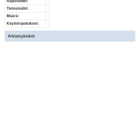
Rajavuodet:
Tietosisältö:
Määrä:
Käyttörajoitukset:
Arkistoyksiköt