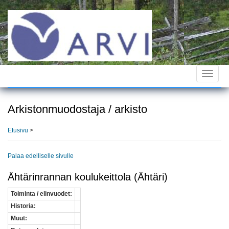
Hyppää
pääsisältöön
Toggle
navigat
Arkistonmuodostaja / arkisto
Etusivu
>
Palaa edelliselle sivulle
Ähtärinrannan koulukeittola (Ähtäri)
Toiminta / elinvuodet:
Historia:
Muut: