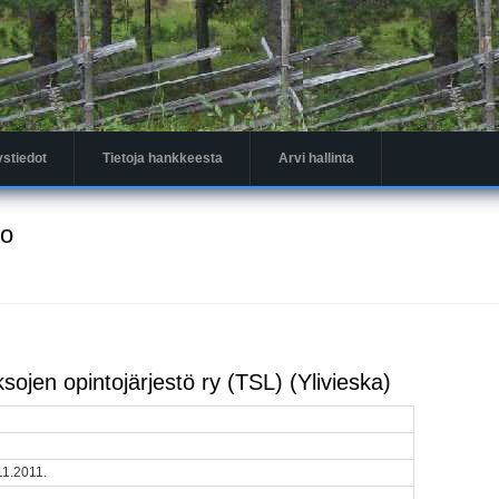
ystiedot
Tietoja hankkeesta
Arvi hallinta
to
ksojen opintojärjestö ry (TSL) (Ylivieska)
11.2011.