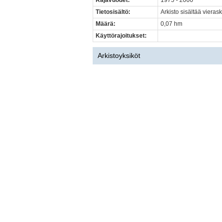
Rajavuodet:
1975 - 2000
Tietosisältö:
Arkisto sisältää vierask
Määrä:
0,07 hm
Käyttörajoitukset:
Arkistoyksiköt