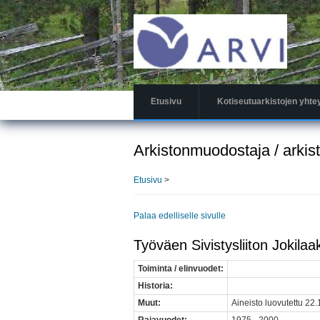
Hyppää
pääsisältöön
Etusivu
Kotiseutuarkistojen yhte
Arkistonmuodostaja / arkis
Etusivu
>
Palaa edelliselle sivulle
Työväen Sivistysliiton Jokilaa
Toiminta / elinvuodet:
Historia:
Muut:
Aineisto luovutettu 22.