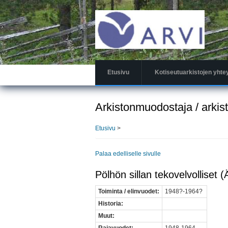
Hyppää
pääsisältöön
Etusivu
Kotiseutuarkistojen yhte
Arkistonmuodostaja / arkis
Etusivu
>
Palaa edelliselle sivulle
Pölhön sillan tekovelvolliset (
Toiminta / elinvuodet:
1948?-1964?
Historia:
Muut: