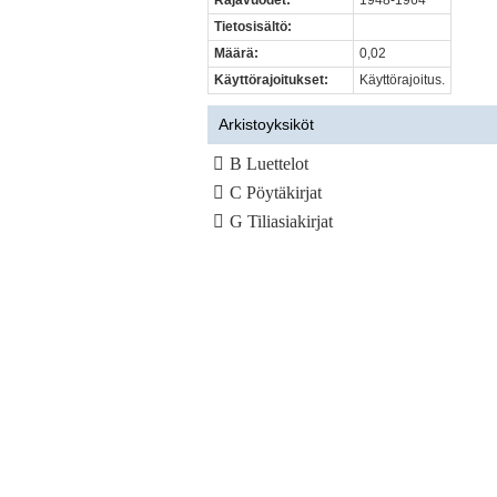
Rajavuodet:
1948-1964
Tietosisältö:
Määrä:
0,02
Käyttörajoitukset:
Käyttörajoitus.
Arkistoyksiköt
B Luettelot
C Pöytäkirjat
G Tiliasiakirjat