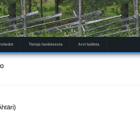
ystiedot
Tietoja hankkeesta
Arvi hallinta
to
Ähtäri)