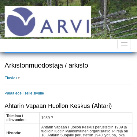
Hyppää
pääsisältöön
Toggle
navigat
Arkistonmuodostaja / arkisto
Etusivu
>
Palaa edelliselle sivulle
Ähtärin Vapaan Huollon Keskus (Ähtäri)
Toiminta /
1939-?
elinvuodet:
Ähtärin Vapaan Huollon Keskus perustettiin 1939 ja
tuolloin luotiin kyläkohtainen organisaatio. Piirejä oli
Historia:
18. Ähtärin Suojalle perustettiin 1940 työtupa, joka