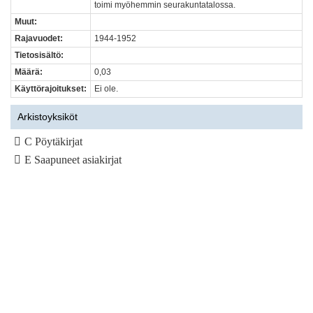
toimi myöhemmin seurakuntatalossa.
Muut:
Rajavuodet:
1944-1952
Tietosisältö:
Määrä:
0,03
Käyttörajoitukset:
Ei ole.
Arkistoyksiköt
C Pöytäkirjat
E Saapuneet asiakirjat