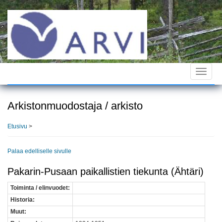
Hyppää
pääsisältöön
Toggle
navigat
Arkistonmuodostaja / arkisto
Etusivu
>
Palaa edelliselle sivulle
Pakarin-Pusaan paikallistien tiekunta (Ähtäri)
Toiminta / elinvuodet:
Historia:
Muut: