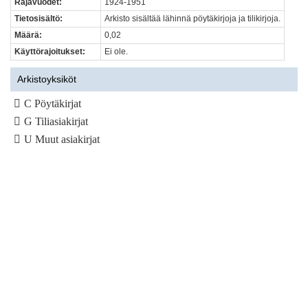
Rajavuodet:
1924-1951
Tietosisältö:
Arkisto sisältää lähinnä pöytäkirjoja ja tilikirjoja.
Määrä:
0,02
Käyttörajoitukset:
Ei ole.
Arkistoyksiköt
C Pöytäkirjat
G Tiliasiakirjat
U Muut asiakirjat