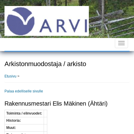
Hyppää
pääsisältöön
Toggle
navigat
Arkistonmuodostaja / arkisto
Etusivu
>
Palaa edelliselle sivulle
Rakennusmestari Elis Mäkinen (Ähtäri)
Toiminta / elinvuodet:
Historia:
Muut: