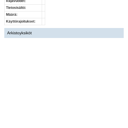
Rajavuodet:
Tietosisältö:
Määrä:
Käyttörajoitukset:
Arkistoyksiköt