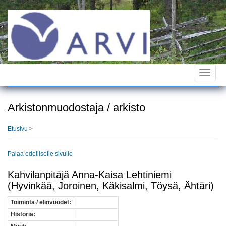
Hyppää
pääsisältöön
Toggle
navigat
Arkistonmuodostaja / arkisto
Etusivu
>
Palaa edelliselle sivulle
Kahvilanpitäjä Anna-Kaisa Lehtiniemi
(Hyvinkää, Joroinen, Käkisalmi, Töysä, Ähtäri)
Toiminta / elinvuodet:
Historia: