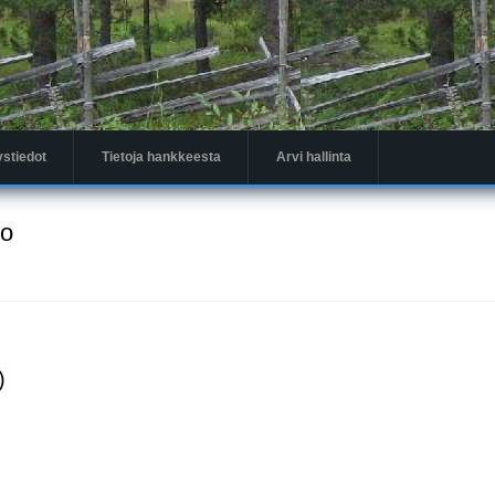
ystiedot
Tietoja hankkeesta
Arvi hallinta
to
)