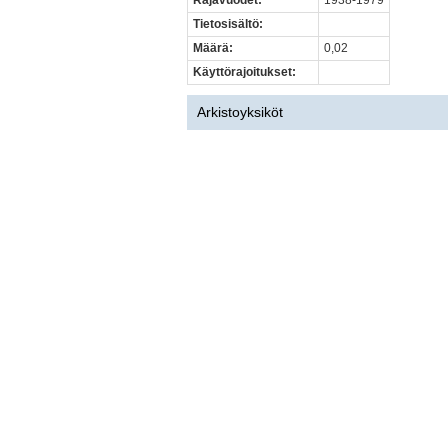
Rajavuodet:
1938-1979
Tietosisältö:
Määrä:
0,02
Käyttörajoitukset:
Arkistoyksiköt