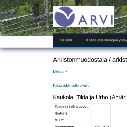
Hyppää
pääsisältöön
Etusivu
Kotiseutuarkistojen yhte
Arkistonmuodostaja / arkis
Etusivu
>
Palaa edelliselle sivulle
Kaukola, Tilda ja Urho (Ähtäri
Toiminta / elinvuodet:
Historia:
Muut: