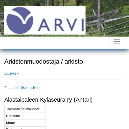
Hyppää
pääsisältöön
Toggle
navigat
Arkistonmuodostaja / arkisto
Etusivu
>
Palaa edelliselle sivulle
Alastaipaleen Kyläseura ry (Ähtäri)
Toiminta / elinvuodet:
Historia:
Muut: