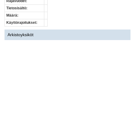
Rajavuodet:
Tietosisältö:
Määrä:
Käyttörajoitukset:
Arkistoyksiköt