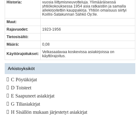
Historia:
vuosia liittymisneuvotteluja. Ylimääräisessä
yhtiökokouksessa 1954 asia ratkaistiin ja samalla
allekirjoitettiin kauppakirja. Yhtiön omaisuus siirtyi
Koillis-Satakunnan Sähkö Oy:lle.
Muut:
Rajavuodet:
1923-1956
Tietosisältö:
Määrä:
0,08
Velkasaatavaa koskevissa asiakirjoissa on
Käyttörajoitukset:
käyttörajoitus.
Arkistoyksiköt
C Pöytäkirjat
D Toisteet
E Saapuneet asiakirjat
G Tiliasiakirjat
H Sisällön mukaan järjestetyt asiakirjat