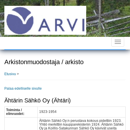
Hyppää
pääsisältöön
Toggle
navigat
Arkistonmuodostaja / arkisto
Etusivu
>
Palaa edelliselle sivulle
Ähtärin Sähkö Oy (Ähtäri)
Toiminta /
1923-1954
elinvuodet:
Ähtärin Sähkö Oy:n perustava kokous pidettiin 1923.
Yhtiö merkittiin kaupparekisteriin 1924. Ähtärin Sähkö
Oy ja Koillis-Satakunnan Sähkö Oy kävivät useita