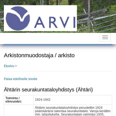
Hyppää
pääsisältöön
Toggle
navigat
Arkistonmuodostaja / arkisto
Etusivu
>
Palaa edelliselle sivulle
Ähtärin seurakuntataloyhdistys (Ähtäri)
Toiminta /
1924-1942
elinvuodet:
Ähtärin seurakuntataloyhdistys perustettiin 1924
päämääränä rakentaa seurakuntatalo. Varoja kerättiin
mm. lahjoituksilla. Seurakuntatalo valmistui 1935,