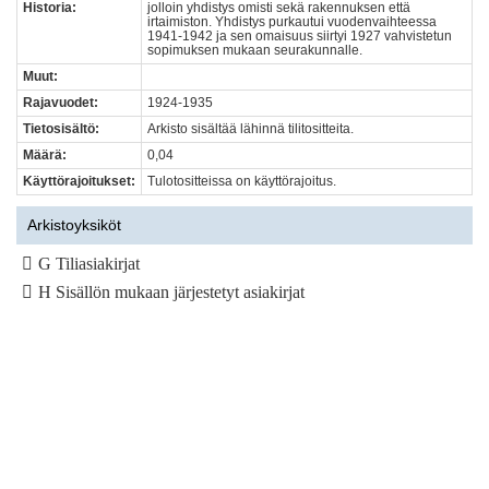
Historia:
jolloin yhdistys omisti sekä rakennuksen että
irtaimiston. Yhdistys purkautui vuodenvaihteessa
1941-1942 ja sen omaisuus siirtyi 1927 vahvistetun
sopimuksen mukaan seurakunnalle.
Muut:
Rajavuodet:
1924-1935
Tietosisältö:
Arkisto sisältää lähinnä tilitositteita.
Määrä:
0,04
Käyttörajoitukset:
Tulotositteissa on käyttörajoitus.
Arkistoyksiköt
G Tiliasiakirjat
H Sisällön mukaan järjestetyt asiakirjat