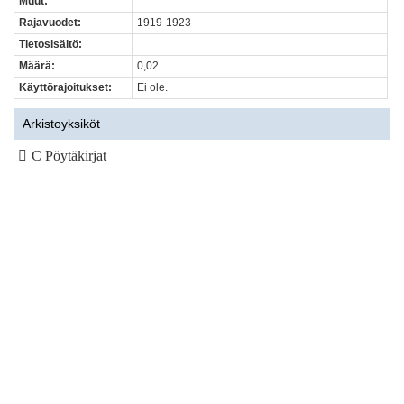
Muut:
Rajavuodet:
1919-1923
Tietosisältö:
Määrä:
0,02
Käyttörajoitukset:
Ei ole.
Arkistoyksiköt
C Pöytäkirjat