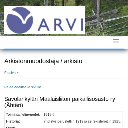
Hyppää
pääsisältöön
Toggle
navigat
Arkistonmuodostaja / arkisto
Etusivu
>
Palaa edelliselle sivulle
Savolankylän Maalaisliiton paikallisosasto ry
(Ähtäri)
Toiminta / elinvuodet:
1919-?
Historia:
Yhdistys perustettiin 1919 ja se rekisteröitiin 1925.