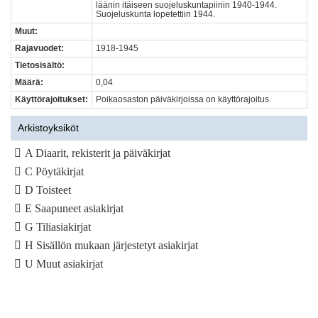
läänin itäiseen suojeluskuntapiiriin 1940-1944.
Suojeluskunta lopetettiin 1944.
Muut:
Rajavuodet:
1918-1945
Tietosisältö:
Määrä:
0,04
Käyttörajoitukset:
Poikaosaston päiväkirjoissa on käyttörajoitus.
Arkistoyksiköt
A Diaarit, rekisterit ja päiväkirjat
C Pöytäkirjat
D Toisteet
E Saapuneet asiakirjat
G Tiliasiakirjat
H Sisällön mukaan järjestetyt asiakirjat
U Muut asiakirjat