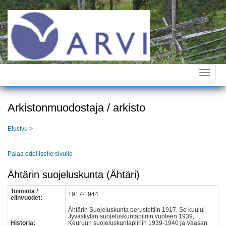
Hyppää
pääsisältöön
Toggle
navigat
Arkistonmuodostaja / arkisto
Etusivu
>
Palaa edelliselle sivulle
Ähtärin suojeluskunta (Ähtäri)
Toiminta /
1917-1944
elinvuodet:
Ähtärin Suojeluskunta perustettiin 1917. Se kuului
Jyväskylän suojeluskuntapiiriin vuoteen 1939,
Historia:
Keuruun suojeluskuntapiiriin 1939-1940 ja Vaasan