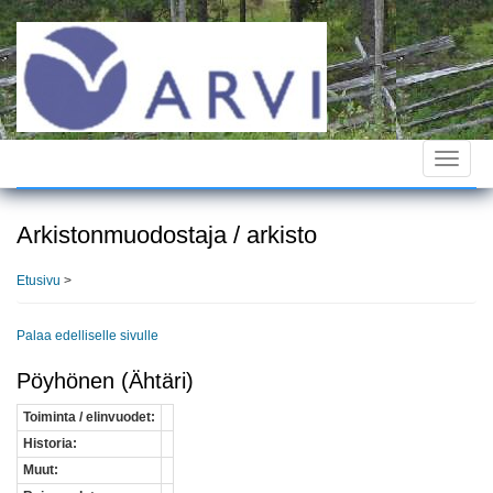
Hyppää
pääsisältöön
Toggle
navigat
Arkistonmuodostaja / arkisto
Etusivu
>
Palaa edelliselle sivulle
Pöyhönen (Ähtäri)
Toiminta / elinvuodet:
Historia:
Muut: