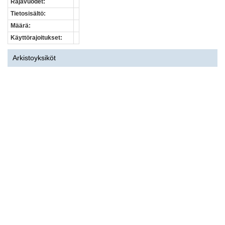
Rajavuodet:
Tietosisältö:
Määrä:
Käyttörajoitukset:
Arkistoyksiköt