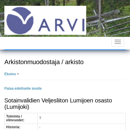
Hyppää
pääsisältöön
Toggle
navigat
Arkistonmuodostaja / arkisto
Etusivu
>
Palaa edelliselle sivulle
Sotainvalidien Veljesliiton Lumijoen osasto
(Lumijoki)
Toiminta /
?
elinvuodet:
Historia:
-