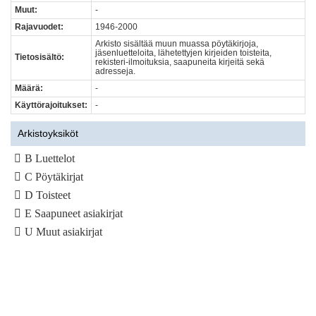
Muut:
-
Rajavuodet:
1946-2000
Arkisto sisältää muun muassa pöytäkirjoja,
jäsenluetteloita, lähetettyjen kirjeiden toisteita,
Tietosisältö:
rekisteri-ilmoituksia, saapuneita kirjeitä sekä
adresseja.
Määrä:
-
Käyttörajoitukset:
-
Arkistoyksiköt
B Luettelot
C Pöytäkirjat
D Toisteet
E Saapuneet asiakirjat
U Muut asiakirjat