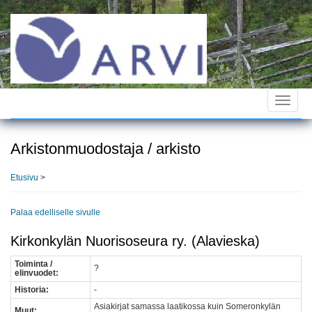
Hyppää
pääsisältöön
Toggle
navigat
Arkistonmuodostaja / arkisto
Etusivu
>
Palaa edelliselle sivulle
Kirkonkylän Nuorisoseura ry. (Alavieska)
Toiminta /
?
elinvuodet:
Historia:
-
Asiakirjat samassa laatikossa kuin Someronkylän
Muut: