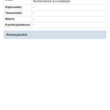
Nuorisoseura ry:n asiakirjat.
Rajavuodet:
-
Tietosisältö:
-
Määrä:
-
Käyttörajoitukset:
-
Arkistoyksiköt