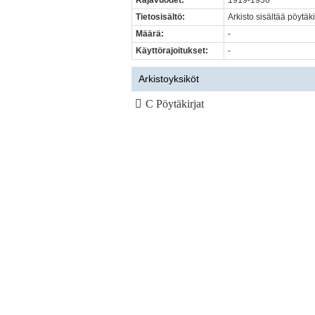
Rajavuodet:
1919-1936
Tietosisältö:
Arkisto sisältää pöytäki
Määrä:
-
Käyttörajoitukset:
-
Arkistoyksiköt
C Pöytäkirjat