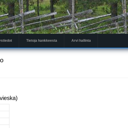
ystiedot
Tietoja hankkeesta
Arvi hallinta
to
vieska)