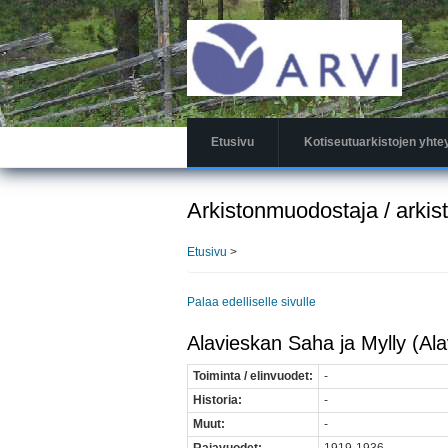
Hyppää
pääsisältöön
Etusivu
Kotiseutuarkistojen yhte
Arkistonmuodostaja / arkis
Etusivu
>
Palaa edelliselle sivulle
Alavieskan Saha ja Mylly (Ala
Toiminta / elinvuodet:
-
Historia:
-
Muut:
-