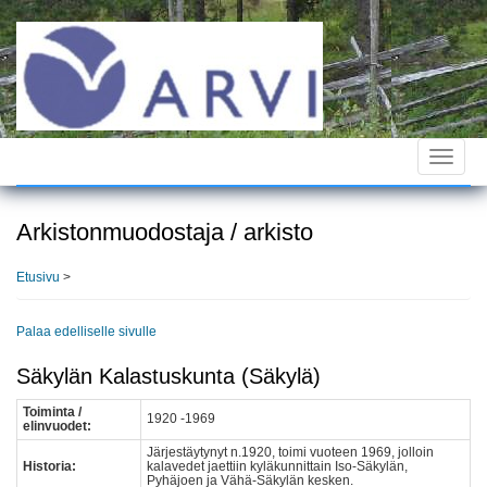
Hyppää
pääsisältöön
Toggle
navigat
Arkistonmuodostaja / arkisto
Etusivu
>
Palaa edelliselle sivulle
Säkylän Kalastuskunta (Säkylä)
Toiminta /
1920 -1969
elinvuodet:
Järjestäytynyt n.1920, toimi vuoteen 1969, jolloin
Historia:
kalavedet jaettiin kyläkunnittain Iso-Säkylän,
Pyhäjoen ja Vähä-Säkylän kesken.