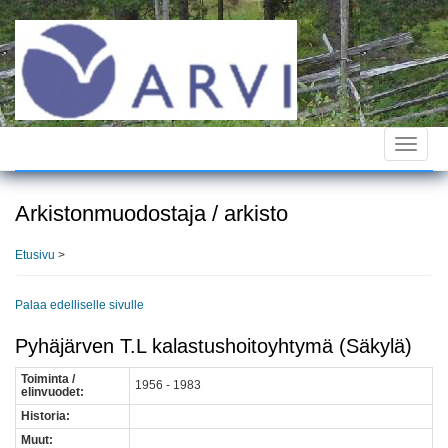
Hyppää
pääsisältöön
Toggle
navigat
Arkistonmuodostaja / arkisto
Etusivu
>
Palaa edelliselle sivulle
Pyhäjärven T.L kalastushoitoyhtymä (Säkylä)
Toiminta /
1956 - 1983
elinvuodet:
Historia:
Muut: