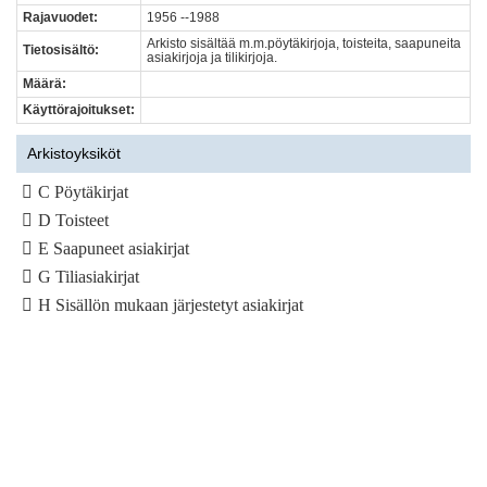
Rajavuodet:
1956 --1988
Arkisto sisältää m.m.pöytäkirjoja, toisteita, saapuneita
Tietosisältö:
asiakirjoja ja tilikirjoja.
Määrä:
Käyttörajoitukset:
Arkistoyksiköt
C Pöytäkirjat
D Toisteet
E Saapuneet asiakirjat
G Tiliasiakirjat
H Sisällön mukaan järjestetyt asiakirjat