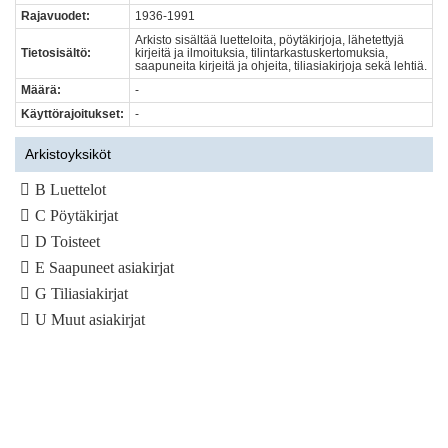
Rajavuodet:
1936-1991
Arkisto sisältää luetteloita, pöytäkirjoja, lähetettyjä
Tietosisältö:
kirjeitä ja ilmoituksia, tilintarkastuskertomuksia,
saapuneita kirjeitä ja ohjeita, tiliasiakirjoja sekä lehtiä.
Määrä:
-
Käyttörajoitukset:
-
Arkistoyksiköt
B Luettelot
C Pöytäkirjat
D Toisteet
E Saapuneet asiakirjat
G Tiliasiakirjat
U Muut asiakirjat