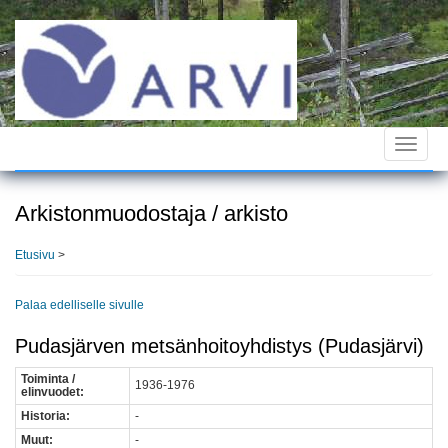
Hyppää
pääsisältöön
Toggle
navigat
Arkistonmuodostaja / arkisto
Etusivu
>
Palaa edelliselle sivulle
Pudasjärven metsänhoitoyhdistys (Pudasjärvi)
Toiminta /
1936-1976
elinvuodet:
Historia:
-
Muut:
-