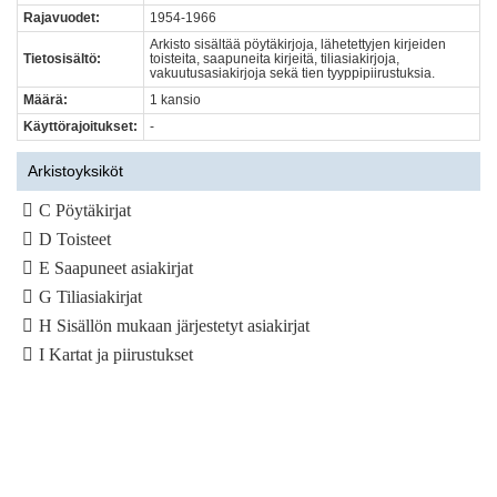
Rajavuodet:
1954-1966
Arkisto sisältää pöytäkirjoja, lähetettyjen kirjeiden
Tietosisältö:
toisteita, saapuneita kirjeitä, tiliasiakirjoja,
vakuutusasiakirjoja sekä tien tyyppipiirustuksia.
Määrä:
1 kansio
Käyttörajoitukset:
-
Arkistoyksiköt
C Pöytäkirjat
D Toisteet
E Saapuneet asiakirjat
G Tiliasiakirjat
H Sisällön mukaan järjestetyt asiakirjat
I Kartat ja piirustukset