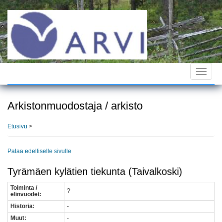
Hyppää
pääsisältöön
Toggle
navigat
Arkistonmuodostaja / arkisto
Etusivu
>
Palaa edelliselle sivulle
Tyrämäen kylätien tiekunta (Taivalkoski)
Toiminta /
?
elinvuodet:
Historia:
-
Muut:
-