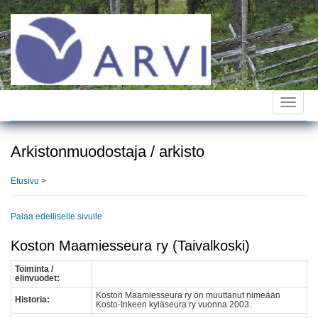
Hyppää
pääsisältöön
Toggle
navigat
Arkistonmuodostaja / arkisto
Etusivu
>
Palaa edelliselle sivulle
Koston Maamiesseura ry (Taivalkoski)
Toiminta /
elinvuodet:
Koston Maamiesseura ry on muuttanut nimeään
Historia:
Kosto-Inkeen kyläseura ry vuonna 2003.