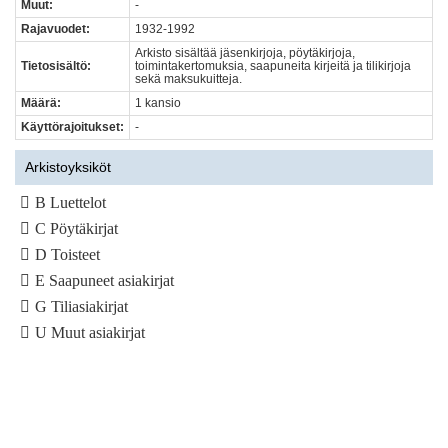
Muut:
-
Rajavuodet:
1932-1992
Arkisto sisältää jäsenkirjoja, pöytäkirjoja,
Tietosisältö:
toimintakertomuksia, saapuneita kirjeitä ja tilikirjoja
sekä maksukuitteja.
Määrä:
1 kansio
Käyttörajoitukset:
-
Arkistoyksiköt
B Luettelot
C Pöytäkirjat
D Toisteet
E Saapuneet asiakirjat
G Tiliasiakirjat
U Muut asiakirjat