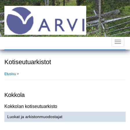
Hyppää
pääsisältöön
Toggle
navigat
Kotiseutuarkistot
Etusivu
>
Kokkola
Kokkolan kotiseutuarkisto
Luokat ja arkistonmuodostajat